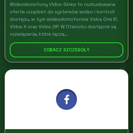
Wideodomofony Vidos-Sklep to rozbudowana
oferta urządzeń do systemów wideo i kontroli
dostępu, w tym wideodomofonów Vidos One IP,
Vidos X oraz Vidos 2IP. W Otwocku dostępne są
rozwiązania, które łączą...
ZOBACZ SZCZEGÓŁY