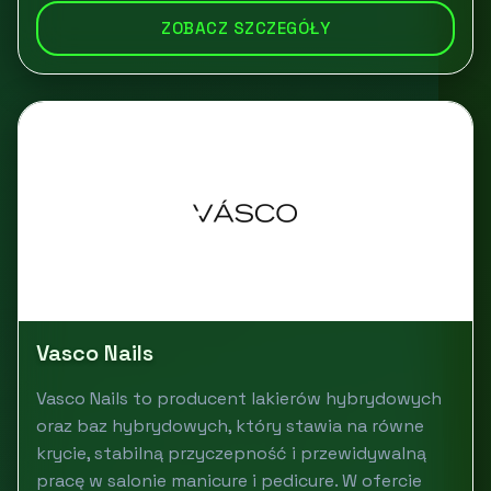
ZOBACZ SZCZEGÓŁY
Vasco Nails
Vasco Nails to producent lakierów hybrydowych
oraz baz hybrydowych, który stawia na równe
krycie, stabilną przyczepność i przewidywalną
pracę w salonie manicure i pedicure. W ofercie