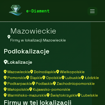
diamentspa.pl
Firmy
Firmy z województwa
e-Diament
Mazowieckie
Firmy w lokalizacji Mazowieckie
Podlokalizacje
Lokalizacje
Mazowieckie
Dolnośląskie
Wielkopolskie
Pomorskie
Śląskie
Opolskie
Lubuskie
Łódzkie
Podkarpackie
Podlaskie
Zachodniopomorskie
Małopolskie
Kujawsko-pomorskie
Warmińsko-mazurskie
Świętokrzyskie
Lubelskie
Firmy w tej lokalizacji