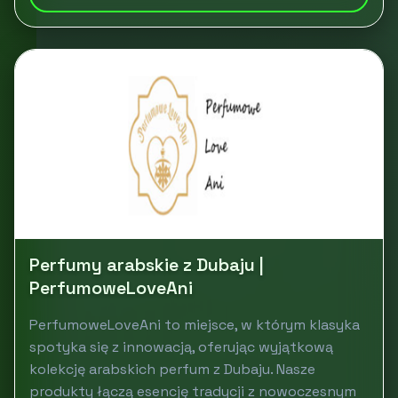
Perfumy arabskie z Dubaju |
PerfumoweLoveAni
PerfumoweLoveAni to miejsce, w którym klasyka
spotyka się z innowacją, oferując wyjątkową
kolekcję arabskich perfum z Dubaju. Nasze
produkty łączą esencję tradycji z nowoczesnym