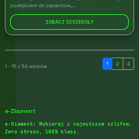
podejściem do zapachów,...
ZOBACZ SZCZEGÓŁY
1
2
4
1 - 15 z 54 wpisów
e-Diament
e-Diament: Wybieraj z najwyższym szlifem.
Zero stresu, 100% klasy.