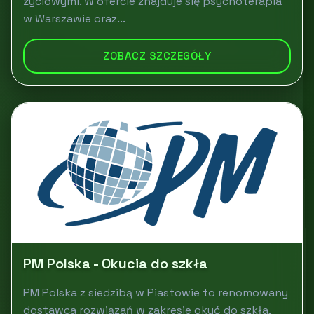
życiowymi. W ofercie znajduje się psychoterapia
w Warszawie oraz...
ZOBACZ SZCZEGÓŁY
PM Polska - Okucia do szkła
PM Polska z siedzibą w Piastowie to renomowany
dostawca rozwiązań w zakresie okuć do szkła,