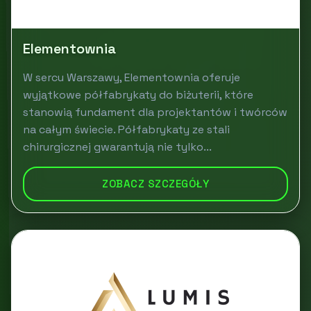
Elementownia
W sercu Warszawy, Elementownia oferuje
wyjątkowe półfabrykaty do biżuterii, które
stanowią fundament dla projektantów i twórców
na całym świecie. Półfabrykaty ze stali
chirurgicznej gwarantują nie tylko...
ZOBACZ SZCZEGÓŁY