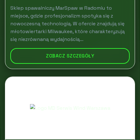
Sklep spawalniczy MarSpaw w Radomiu to
miejsce, gdzie profesjonalizm spotyka się z
nowoczesną technologią. W ofercie znajdują się
młotowiertarki Milwaukee, które charakteryzują
się niezrównaną wydajnością...
ZOBACZ SZCZEGÓŁY