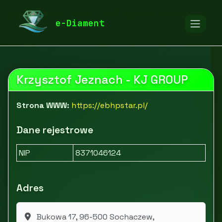
diamentspa.pl
Firmy
BHP, czystość i sprzątanie
e-Diament
eBHPstar.pl
Krzysztof Jeznach - KJ GROUP
Strona WWW:
https://ebhpstar.pl/
Dane rejestrowe
NIP
8371046124
Adres
Bukowa 17, 96-500 Sochaczew,