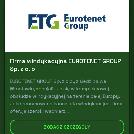
Firma windykacyjna EUROTENET GROUP
Sp. z o. o
EUROTENET GROUP Sp. z o.o., z siedzibą we
Wrocławiu, specjalizuje się w kompleksowej
obsłudze windykacyjnej na terenie całej Europy.
Jako renomowana kancelaria windykacyjna, firma
oferuje szeroki wachlarz...
ZOBACZ SZCZEGÓŁY