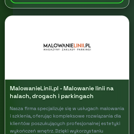
MalowanieLinii.pl - Malowanie linii na
halach, drogach i parkingach
Nasza firma specjalizuje się w usługach malowania
i szklenia, oferując kompleksowe rozwiązania dla
klientów poszukujących profesjonalnej estetyki
wykończeń wnętrz. Dzięki wykorzystaniu