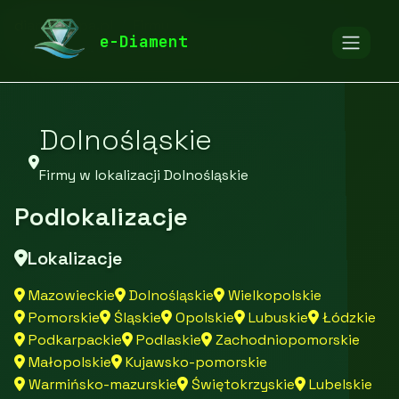
diamentspa.pl
Firmy
e-Diament
Firmy z województwa Dolnośląskiego
Dolnośląskie
Firmy w lokalizacji Dolnośląskie
Podlokalizacje
Lokalizacje
Mazowieckie
Dolnośląskie
Wielkopolskie
Pomorskie
Śląskie
Opolskie
Lubuskie
Łódzkie
Podkarpackie
Podlaskie
Zachodniopomorskie
Małopolskie
Kujawsko-pomorskie
Warmińsko-mazurskie
Świętokrzyskie
Lubelskie