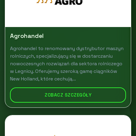
Agrohandel
Agrohandel to renomowany dystrybutor maszyn
rolniczych, specjalizujący się w dostarczaniu
nowoczesnych rozwiązań dla sektora rolniczego
w Legnicy. Oferujemy szeroką gamę ciągników
New Holland, które cechują...
ZOBACZ SZCZEGÓŁY