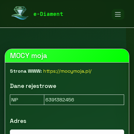
diamentspa.pl
Firmy
Moda i akcesoria
e-Diament
Biżuteria i zegarki
Sklep chrześcijański - MOCY moja
MOCY moja
Strona WWW:
https://mocymoja.pl/
Dane rejestrowe
NIP
6391382456
Adres