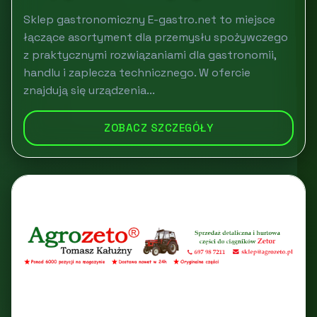
Sklep gastronomiczny E-gastro.net to miejsce
łączące asortyment dla przemysłu spożywczego
z praktycznymi rozwiązaniami dla gastronomii,
handlu i zaplecza technicznego. W ofercie
znajdują się urządzenia...
ZOBACZ SZCZEGÓŁY