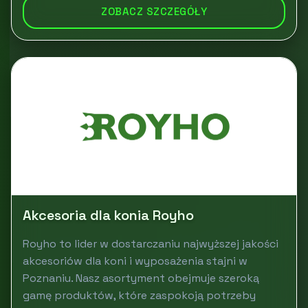
ZOBACZ SZCZEGÓŁY
Akcesoria dla konia Royho
Royho to lider w dostarczaniu najwyższej jakości
akcesoriów dla koni i wyposażenia stajni w
Poznaniu. Nasz asortyment obejmuje szeroką
gamę produktów, które zaspokoją potrzeby