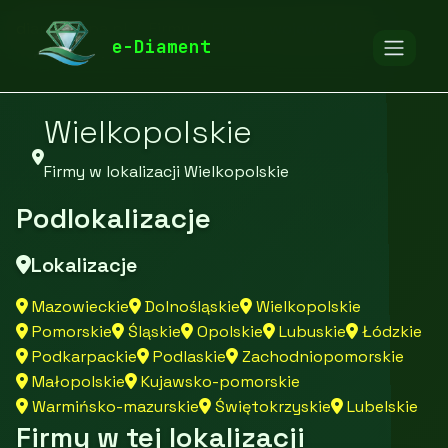
diamentspa.pl
Firmy
Firmy z województwa
e-Diament
Wielkopolskie
Firmy w lokalizacji Wielkopolskie
Podlokalizacje
Lokalizacje
Mazowieckie
Dolnośląskie
Wielkopolskie
Pomorskie
Śląskie
Opolskie
Lubuskie
Łódzkie
Podkarpackie
Podlaskie
Zachodniopomorskie
Małopolskie
Kujawsko-pomorskie
Warmińsko-mazurskie
Świętokrzyskie
Lubelskie
Firmy w tej lokalizacji