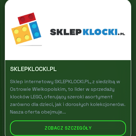
SKLEPKLOCKI.PL
Sklep internetowy SKLEPKLOCKI.PL, z siedzibą w
Ostrowie Wielkopolskim, to lider w sprzedaży
klocków LEGO, oferujący szeroki asortyment
zarówno dla dzieci, jak i dorosłych kolekcjonerów.
Nasza oferta obejmuje...
ZOBACZ SZCZEGÓŁY