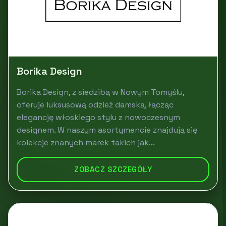
Borika Design
Borika Design, z siedzibą w Nowym Tomyślu,
oferuje luksusową odzież damską, łącząc
elegancję włoskiego stylu z nowoczesnym
designem. W naszym asortymencie znajdują się
kolekcje znanych marek takich jak...
ZOBACZ SZCZEGÓŁY