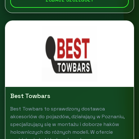
Best Towbars
Best Towbars to sprawdzony dostawca
akcesoriów do pojazdów, działający w Poznaniu,
specjalizujący się w montażu i doborze haków
holowniczych do różnych modeli. W ofercie