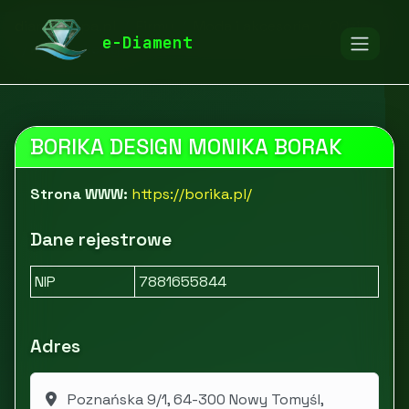
diamentspa.pl
Firmy
Moda i akcesoria
Odzież
e-Diament
Borika Design
BORIKA DESIGN MONIKA BORAK
Strona WWW:
https://borika.pl/
Dane rejestrowe
NIP
7881655844
Adres
Poznańska 9/1, 64-300 Nowy Tomyśl,