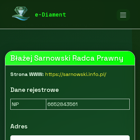
diamentspa.pl
Firmy
Usługi dla firm
e-Diament
Usługi prawne
Błażej Sarnowski Radca Prawny Konin
Błażej Sarnowski Radca Prawny
Strona WWW:
https://sarnowski.info.pl/
Dane rejestrowe
NIP
6652843561
Adres