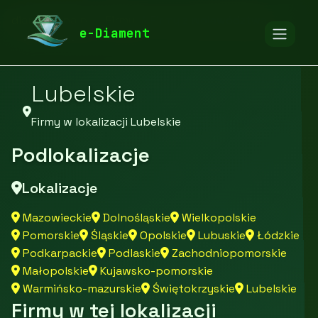
diamentspa.pl
Firmy
Firmy z województwa
e-Diament
Lubelskie
Firmy w lokalizacji Lubelskie
Podlokalizacje
Lokalizacje
Mazowieckie
Dolnośląskie
Wielkopolskie
Pomorskie
Śląskie
Opolskie
Lubuskie
Łódzkie
Podkarpackie
Podlaskie
Zachodniopomorskie
Małopolskie
Kujawsko-pomorskie
Warmińsko-mazurskie
Świętokrzyskie
Lubelskie
Firmy w tej lokalizacji