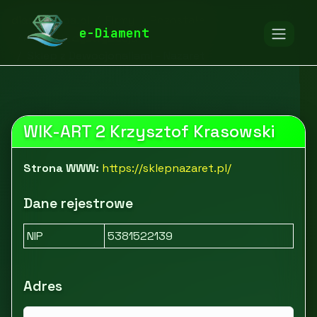
diamentspa.pl
Firmy
Pozostałe
e-Diament
Handel i dystrybucja
Sklep z Dewocjonaliami - Nazaret
WIK-ART 2 Krzysztof Krasowski
Strona WWW:
https://sklepnazaret.pl/
Dane rejestrowe
NIP
5381522139
Adres