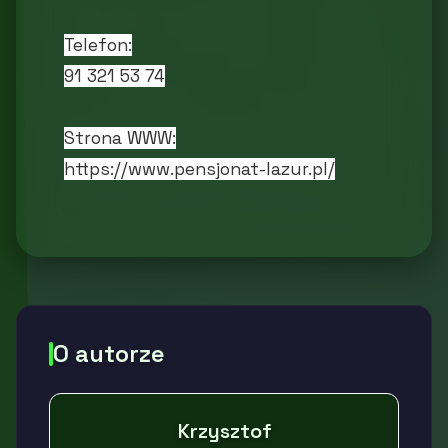
Telefon:
91 321 53 74
Strona WWW:
https://www.pensjonat-lazur.pl/
O autorze
Krzysztof