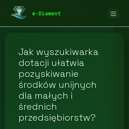
diamentspa.pl
Blog
Pozostałe
e-Diament
Jak wyszukiwarka
dotacji ułatwia
pozyskiwanie
środków unijnych
dla małych i
średnich
przedsiębiorstw?