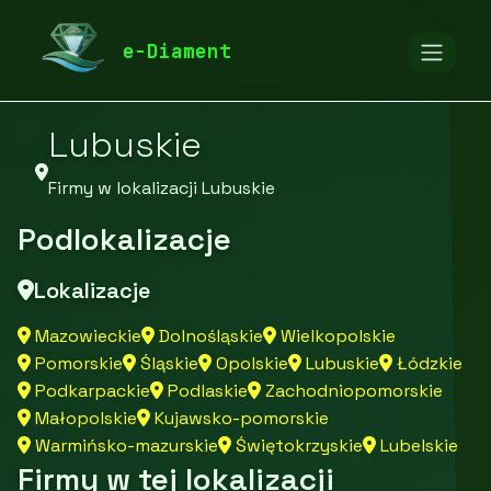
diamentspa.pl
Firmy
Firmy z województwa
e-Diament
Lubuskie
Firmy w lokalizacji Lubuskie
Podlokalizacje
Lokalizacje
Mazowieckie
Dolnośląskie
Wielkopolskie
Pomorskie
Śląskie
Opolskie
Lubuskie
Łódzkie
Podkarpackie
Podlaskie
Zachodniopomorskie
Małopolskie
Kujawsko-pomorskie
Warmińsko-mazurskie
Świętokrzyskie
Lubelskie
Firmy w tej lokalizacji