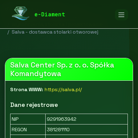
diamentspa.pl
Firmy
e-Diament
Budownictwo i nieruchomości
Wykończenia, stolarka i projektowanie
Salva - dostawca stolarki otworowej
Salva Center Sp. z o. o. Spółka
Komandytowa
Strona WWW:
https://salva.pl/
Dane rejestrowe
NIP
9291963942
REGON
381281110