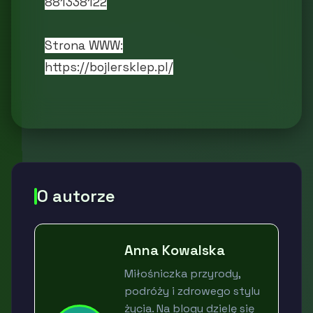
881338122
Strona WWW:
https://bojlersklep.pl/
O autorze
Anna Kowalska
Miłośniczka przyrody,
podróży i zdrowego stylu
życia. Na blogu dzielę się