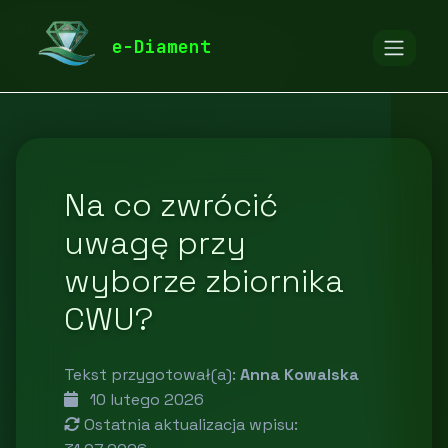
diamentspa.pl
Blog
e-Diament
Budownictwo i nieruchomości
Na co zwrócić
uwagę przy
wyborze zbiornika
CWU?
Tekst przygotował(a):
Anna Kowalska
10 lutego 2026
Ostatnia aktualizacja wpisu: