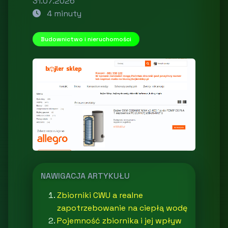
31.07.2026
4 minuty
Budownictwo i nieruchomości
NAWIGACJA ARTYKUŁU
Zbiorniki CWU a realne
zapotrzebowanie na ciepłą wodę
Pojemność zbiornika i jej wpływ