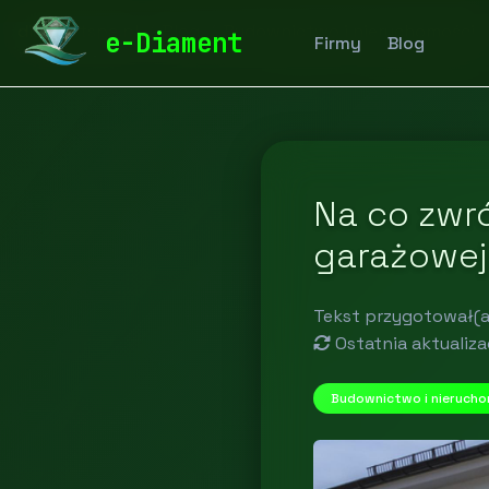
diamentspa.pl
Blog
Budownictwo i nieruchomości
e-Diament
Firmy
Blog
Na co zwr
garażowej
Tekst przygotował(a
Ostatnia aktualiza
Budownictwo i nierucho