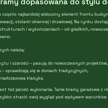
bramy dopasowana do stylu 
o często najbardziej widoczny element frontu budy
ewacji, stolarki okiennej i drzwiowej. Na rynku dost
 strukturach i wykończeniach – od gładkich, nowocz
ewno.
zych należą:
cytu i szarości – pasują do nowoczesnych projektów,
a – sprawdzają się w domach tradycyjnych,
 ponadczasowa klasyka.
jest też jakość wykonania. Tanie bramy garażowe z 
szybko stracić swój wygląd pod wpływem warunków