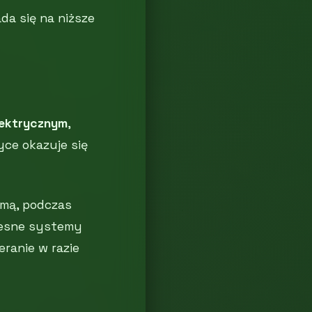
da się na niższe
lektrycznym
,
ce okazuje się
imą, podczas
zesne systemy
ranie w razie