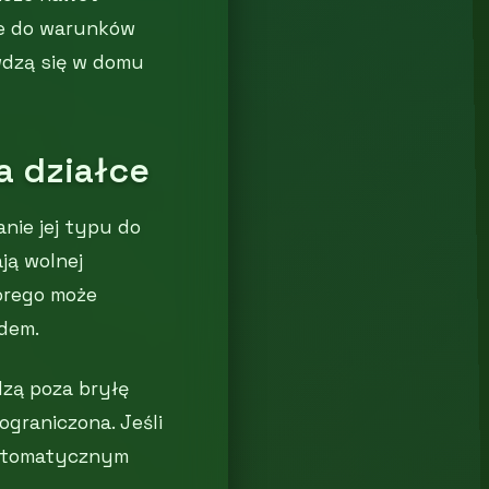
ie do warunków
wdzą się w domu
a działce
ie jej typu do
ą wolnej
tórego może
dem.
dzą poza bryłę
ograniczona. Jeśli
automatycznym