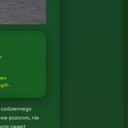
u
two
wych
t codziennego
rew pozorom, nie
może nawet