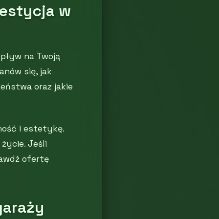
estycja w
wpływ na Twoją
anów się, jak
eństwa oraz jakie
ość i estetykę.
życie. Jeśli
awdź ofertę
garaży