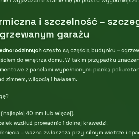
ie i wyjeżdżanie stanie się po prostu wygodniejsze.
ermiczna i szczelność – szcze
ogrzewanym garażu
jednorodzinnych
często są częścią budynku – ogrzew
jściem do wnętrza domu. W takim przypadku znaczen
mentowe z panelami wypełnionymi pianką poliureta
d zimnem, wilgocią i hałasem.
gę?
(najlepiej 40 mm lub więcej).
lek wzdłuż prowadnic i dolnej krawędzi.
knięcia – ważna zwłaszcza przy silnym wietrze i opa