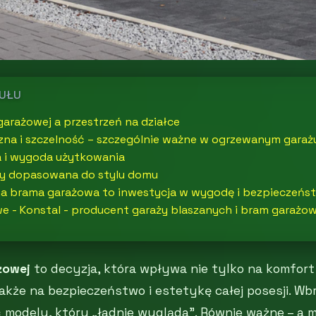
KUŁU
arażowej a przestrzeń na działce
czna i szczelność – szczególnie ważne w ogrzewanym garaż
 i wygoda użytkowania
y dopasowana do stylu domu
a brama garażowa to inwestycja w wygodę i bezpieczeńs
e - Konstal - producent garaży blaszanych i bram garażo
żowej
to decyzja, która wpływa nie tylko na komfor
akże na bezpieczeństwo i estetykę całej posesji. Wb
modelu, który „ładnie wygląda”. Równie ważne – a 