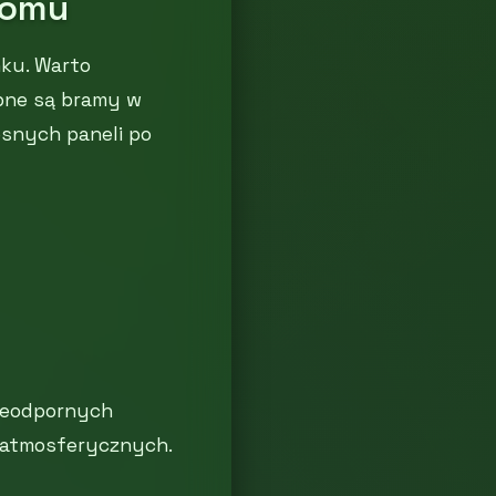
domu
nku. Warto
ępne są bramy w
esnych paneli po
nieodpornych
 atmosferycznych.