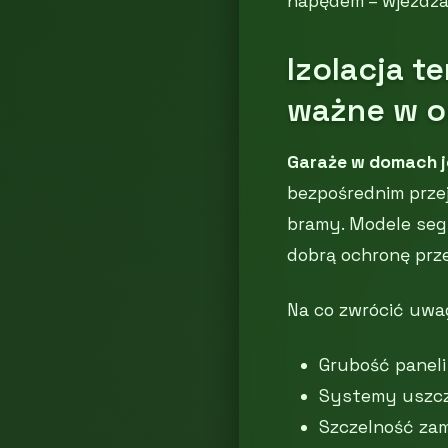
napędem – wjeżdżan
Izolacja t
ważne w 
Garaże w domach 
bezpośrednim prze
bramy. Modele seg
dobrą ochronę prze
Na co zwrócić uwa
Grubość paneli 
Systemy uszcze
Szczelność zam