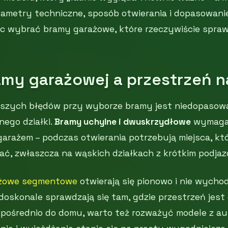
arametry techniczne, sposób otwierania i dopasowan
c wybrać bramy garażowe, które rzeczywiście spra
amy garażowej a przestrzeń n
szych błędów przy wyborze bramy jest niedopasowan
ego działki.
Bramy uchylne i dwuskrzydłowe
wymagaj
garażem – podczas otwierania potrzebują miejsca, k
ć, zwłaszcza na wąskich działkach z krótkim podjaz
ażowe segmentowe
otwierają się pionowo i nie wycho
oskonale sprawdzają się tam, gdzie przestrzeń jest 
zpośrednio do domu, warto też rozważyć modele z 