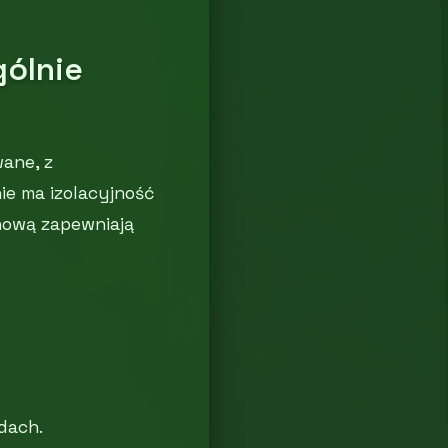
gólnie
ane, z
ie ma izolacyjność
nową zapewniają
dach.