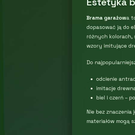
Estetyka 
Brama garażow
a t
dopasować ją do el
różnych kolorach,
wzory imitujące dr
Do najpopularniejs
odcienie antra
imitacje drewn
biel i czerń –
Nie bez znaczenia 
materiałów mogą 