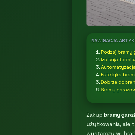
NAWIGACJA ARTY
Rodzaj bramy g
Izolacja termi
Automatyzacja
Estetyka bram
Dobrze dobran
Bramy garażow
Zakup
bramy gara
użytkowania, ale t
wystarczy wybrać 