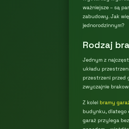
ważniejsze – są p
zabudowy. Jak wię
jednorodzinnym?
Rodzaj br
Jednym z najczęst
układu przestrzenn
przestrzeni przed 
zwyczajnie brakowa
Z kolei
bramy gar
budynku, dlatego d
garaż przylega be