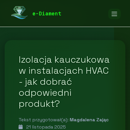
diamentspa.pl
Blog
e-Diament
Budownictwo i nieruchomości
Izolacja kauczukowa
w instalacjach HVAC
- jak dobrać
odpowiedni
produkt?
Tekst przygotował(a):
Magdalena Zając
21 listopada 2025