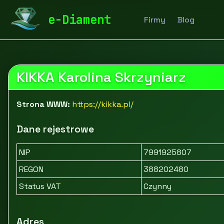
diamentspa.pl
Firmy
Moda i akcesoria
Biżuteria i 
e-Diament
Firmy
Blog
KIKKA Karolina Skrzyniarz
Strona WWW:
https://kikka.pl/
Dane rejestrowe
NIP
7991925807
REGON
388202480
Status VAT
Czynny
Adres