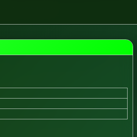
zegarki
KIKKA Biżuteria