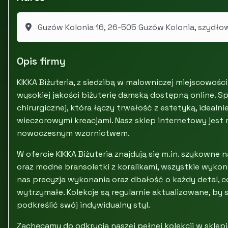
Guzów Kolonia 16, 26-505 Guzów Kolonia, szydłow
Opis firmy
KIKKA Biżuteria, z siedzibą w malowniczej miejscowośc
wysokiej jakości biżuterię damską dostępną online. Spec
chirurgicznej, która łączy trwałość z estetyką, idealni
wieczorowymi kreacjami. Nasz sklep internetowy jest m
nowoczesnym wzornictwem.
W ofercie KIKKA Biżuteria znajdują się m.in. szykowne n
oraz modne bransoletki z koralikami, wszystkie wykonan
nas precyzja wykonania oraz dbałość o każdy detal, co 
wytrzymałe. Kolekcje są regularnie aktualizowane, by
podkreślić swój indywidualny styl.
Zachęcamy do odkrycia naszej pełnej kolekcji w skle