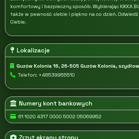
komfortowy i bezpieczny sposób. Wybierając KIKKA Biżu
także w pewność siebie i piękno na co dzień. Odwiedź 
Ciebie.
Lokalizacje
Guzów Kolonia 16, 26-505 Guzów Kolonia, szydłow
Telefon: +48539955510
Numery kont bankowych
61 1020 4317 0000 5002 05069952
Zrzut ekranu strony