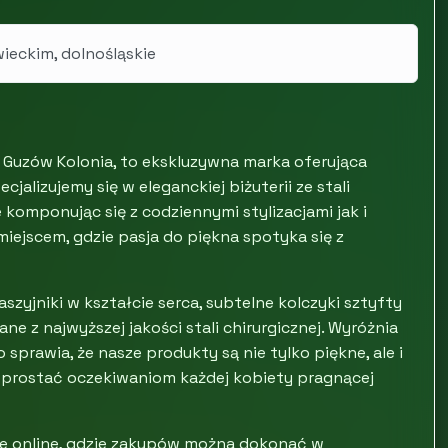
ieckim, dolnośląskie
i Guzów Kolonia, to ekskluzywna marka oferująca
jalizujemy się w eleganckiej biżuterii ze stali
e komponując się z codziennymi stylizacjami jak i
iejscem, gdzie pasja do piękna spotyka się z
aszyjniki w kształcie serca, subtelne kolczyki sztyfty
e z najwyższej jakości stali chirurgicznej. Wyróżnia
sprawia, że nasze produkty są nie tylko piękne, ale i
 sprostać oczekiwaniom każdej kobiety pragnącej
pie online, gdzie zakupów można dokonać w