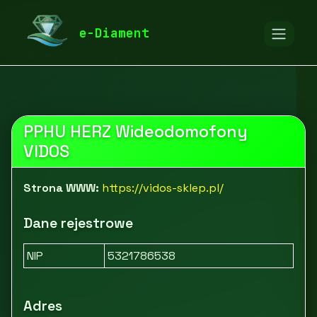
diamentspa.pl
Firmy
IT i telekomunikacja
e-Diament
Sprzęt IT i elektronika
Wideodomofony Vidos-Sklep
PPHU HERZ Wideodomofony
VIDOS
Strona WWW:
https://vidos-sklep.pl/
Dane rejestrowe
NIP
5321786538
Adres