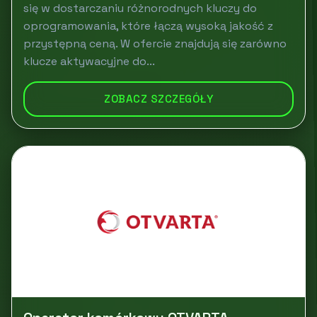
się w dostarczaniu różnorodnych kluczy do
oprogramowania, które łączą wysoką jakość z
przystępną ceną. W ofercie znajdują się zarówno
klucze aktywacyjne do...
ZOBACZ SZCZEGÓŁY