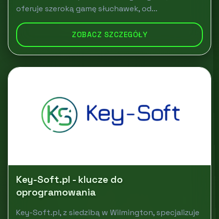
oferuje szeroką gamę słuchawek, od...
ZOBACZ SZCZEGÓŁY
Key-Soft.pl - klucze do
oprogramowania
Key-Soft.pl, z siedzibą w Wilmington, specjalizuje