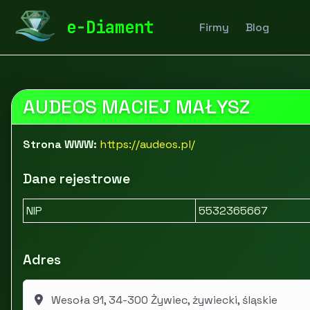
diamentspa.pl
Firmy
IT i telekomunikacja
Sprzęt I
e-Diament
Firmy
Blog
AUDEOS MACIEJ MAŁYSZ
Strona WWW:
https://audeos.pl/
Dane rejestrowe
NIP
5532365667
Adres
Wesoła 91, 34-300 Żywiec, żywiecki, śląskie