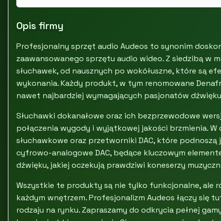
Opis firmy
Profesjonalny sprzęt audio Audeos to synonim doskon
zaawansowanego sprzętu audio wideo. Z siedzibą w m
słuchawek, od nausznych po wokółuszne, które są ef
wykonania. Każdy produkt, w tym renomowane Denafrip
nawet najbardziej wymagających pasjonatów dźwięku
Słuchawki dokanałowe oraz ich bezprzewodowe wersj
połączenia wygody i wyjątkowej jakości brzmienia. W 
słuchawkowe oraz przetworniki DAC, które podnoszą 
cyfrowo-analogowe DAC, będące kluczowym elementem
dźwięku, jakiej oczekują prawdziwi koneserzy muzyczni
Wszystkie te produkty są nie tylko funkcjonalne, ale
każdym wnętrzem. Profesjonalizm Audeos łączy się tut
rodzaju na rynku. Zapraszamy do odkrycia pełnej ga