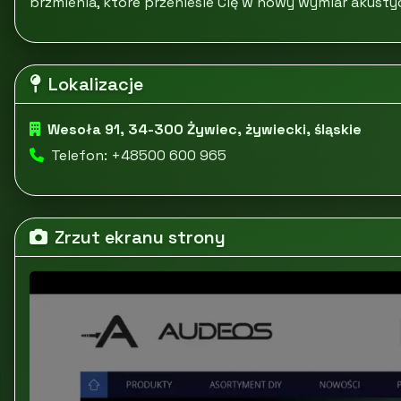
brzmienia, które przeniesie Cię w nowy wymiar akust
Lokalizacje
Wesoła 91, 34-300 Żywiec, żywiecki, śląskie
Telefon: +48500 600 965
Zrzut ekranu strony