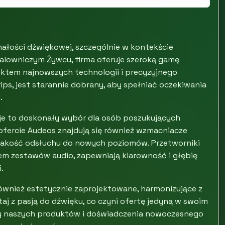
ałości dźwiękowej, szczególnie w kontekście
alowniczym Żywcu, firma oferuje szeroką gamę
ektem najnowszych technologii i precyzyjnego
s, jest starannie dobrany, aby spełniać oczekiwania
.
e to doskonały wybór dla osób poszukujących
ofercie Audeos znajdują się również wzmacniacze
jakość odsłuchu do nowych poziomów. Przetworniki
 zestawów audio, zapewniają klarowność i głębię
.
 również estetycznie zaprojektowane, harmonizujące z
aj z pasją do dźwięku, co czyni ofertę jedyną w swoim
my naszych produktów i doświadczenia nowoczesnego