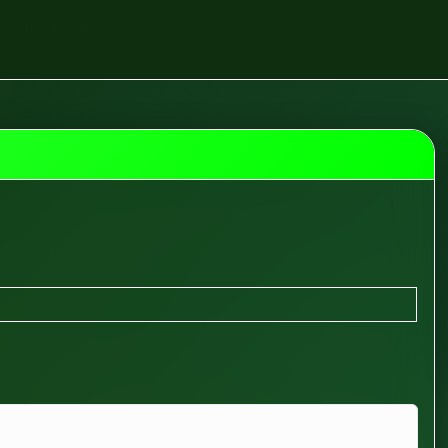
T i elektronika
Profesjonalny sprzęt audio Audeos