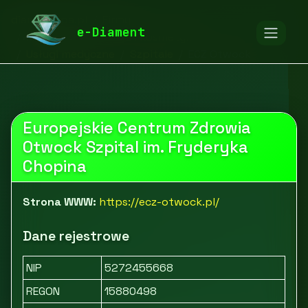
diamentspa.pl
Firmy
e-Diament
Medycyna, farmacja i kosmetyki
Usługi medyczne
Szpitale
ECZ Otwock
Europejskie Centrum Zdrowia
Otwock Szpital im. Fryderyka
Chopina
Strona WWW:
https://ecz-otwock.pl/
Dane rejestrowe
NIP
5272455668
REGON
15880498