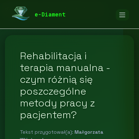
diamentspa.pl
Blog
Zdrowie i uroda
e-Diament
Rehabilitacja i
terapia manualna -
czym różnią się
poszczególne
metody pracy z
pacjentem?
Tekst przygotował(a):
Małgorzata