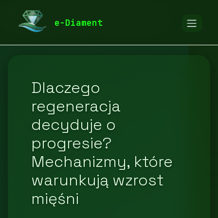
diamentspa.pl
Blog
Zdrowie i uroda
e-Diament
Dlaczego
regeneracja
decyduje o
progresie?
Mechanizmy, które
warunkują wzrost
mięśni