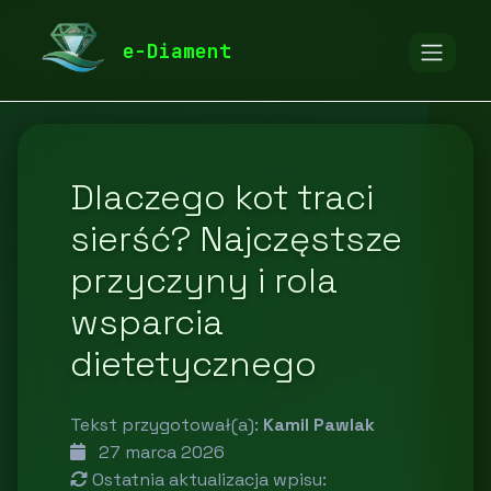
diamentspa.pl
Blog
Zdrowie i uroda
e-Diament
Dlaczego kot traci
sierść? Najczęstsze
przyczyny i rola
wsparcia
dietetycznego
Tekst przygotował(a):
Kamil Pawlak
27 marca 2026
Ostatnia aktualizacja wpisu: