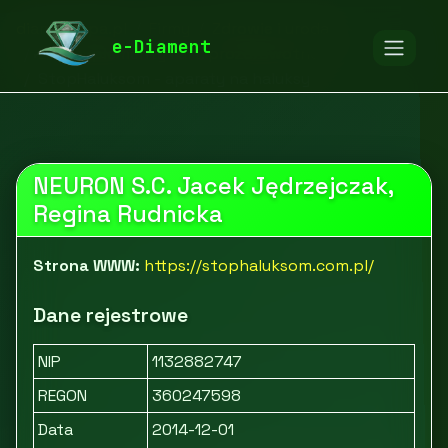
diamentspa.pl
Firmy
Zdrowie i uroda
e-Diament
Leki, suplementy i art. prozdrowotne
StopHaluksom - aparaty na haluksy
NEURON S.C. Jacek Jędrzejczak,
Regina Rudnicka
Strona WWW:
https://stophaluksom.com.pl/
Dane rejestrowe
NIP
1132882747
REGON
360247598
Data
2014-12-01