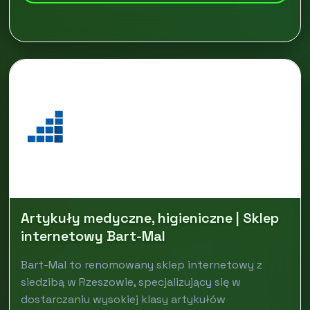
Artykuły medyczne, higieniczne | Sklep
internetowy Bart-Mal
Bart-Mal to renomowany sklep internetowy z
siedzibą w Rzeszowie, specjalizujący się w
dostarczaniu wysokiej klasy artykułów