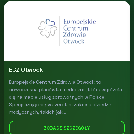
ECZ Otwock
Europejskie Centrum Zdrowia Otwock to
nowoczesna placówka medyczna, która wyróżnia
się na mapie usług zdrowotnych w Polsce.
Specjalizując się w szerokim zakresie dziedzin
medycznych, takich jak...
ZOBACZ SZCZEGÓŁY