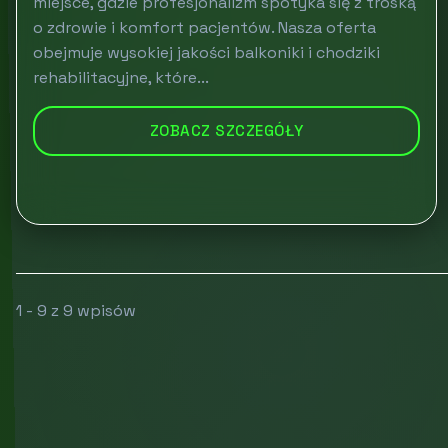
miejsce, gdzie profesjonalizm spotyka się z troską
o zdrowie i komfort pacjentów. Nasza oferta
obejmuje wysokiej jakości balkoniki i chodziki
rehabilitacyjne, które...
ZOBACZ SZCZEGÓŁY
1 - 9 z 9 wpisów