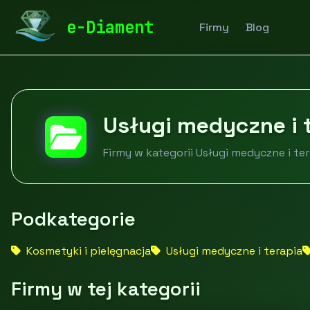
diamentspa.pl
Firmy
Zdrowie i uroda
Usługi medyc
e-Diament
Firmy
Blog
Usługi medyczne i 
Firmy w kategorii Usługi medyczne i te
Podkategorie
Kosmetyki i pielęgnacja
Usługi medyczne i terapia
Firmy w tej kategorii