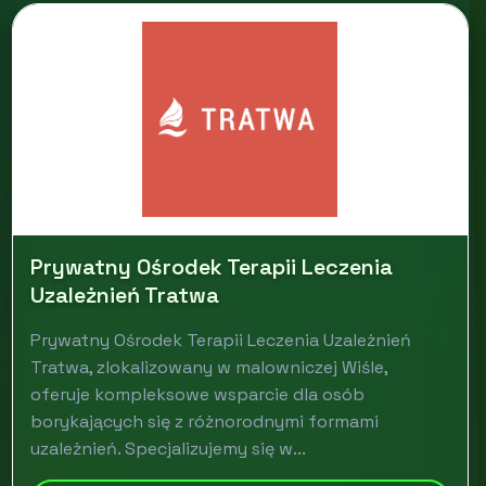
Prywatny Ośrodek Terapii Leczenia
Uzależnień Tratwa
Prywatny Ośrodek Terapii Leczenia Uzależnień
Tratwa, zlokalizowany w malowniczej Wiśle,
oferuje kompleksowe wsparcie dla osób
borykających się z różnorodnymi formami
uzależnień. Specjalizujemy się w...