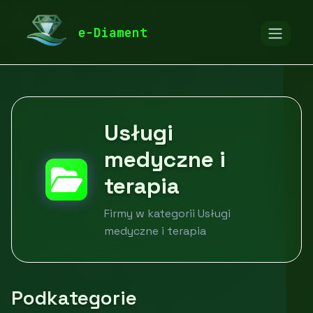
diamentspa.pl
Firmy
Zdrowie i uroda
e-Diament
Usługi medyczne i terapia
Usługi
medyczne i
terapia
Firmy w kategorii Usługi
medyczne i terapia
Podkategorie