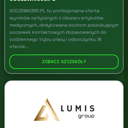
SOCZEWKI365.PL to profesjonalna oferta
wyrobów optycznych z obszaru artykułów
medycznych, dedykowana osobom poszukującym
soczewek kontaktowych dopasowanych do
codziennego trybu pracy i odpoczynku. W
ofercie...
ZOBACZ SZCZEGÓŁY