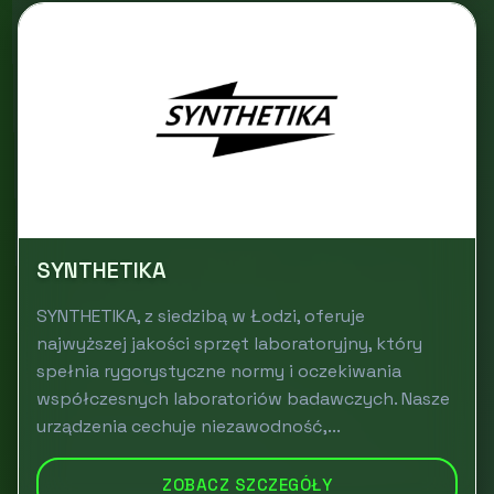
SYNTHETIKA
SYNTHETIKA, z siedzibą w Łodzi, oferuje
najwyższej jakości sprzęt laboratoryjny, który
spełnia rygorystyczne normy i oczekiwania
współczesnych laboratoriów badawczych. Nasze
urządzenia cechuje niezawodność,...
ZOBACZ SZCZEGÓŁY