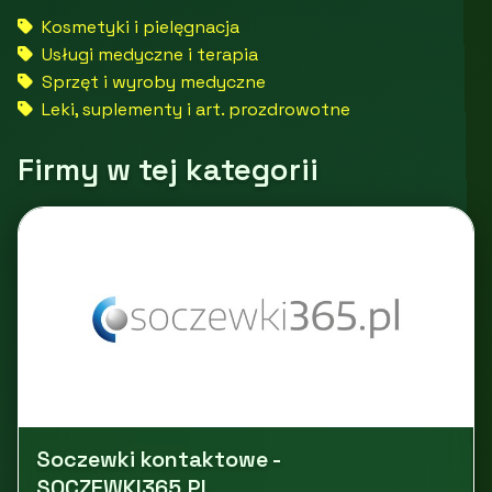
Kosmetyki i pielęgnacja
Usługi medyczne i terapia
Sprzęt i wyroby medyczne
Leki, suplementy i art. prozdrowotne
Firmy w tej kategorii
Soczewki kontaktowe -
SOCZEWKI365.PL