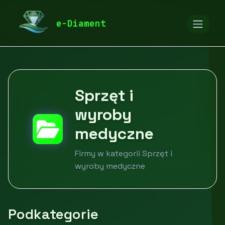
diamentspa.pl
Firmy
Zdrowie i uroda
e-Diament
Sprzęt i wyroby medyczne
Sprzęt i
wyroby
medyczne
Firmy w kategorii Sprzęt i
wyroby medyczne
Podkategorie