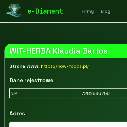
diamentspa.pl
Firmy
Zdrowie i uroda
Leki, suplem
e-Diament
Firmy
Blog
Dystrybutor Now Foods - WIT-HERBA
WIT-HERBA Klaudia Bartos
Strona WWW:
https://now-foods.pl/
Dane rejestrowe
NIP
7282846756
Adres