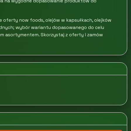
ala na wygodne dopasowanie produktów do
 oferty now foods, olejów w kapsułkach, olejków
rodnych; wybór wariantu dopasowanego do celu
ym asortymentem. Skorzystaj z oferty i zamów