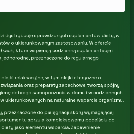
zi dystrybucję sprawdzonych suplementów diety, w
atów o ukierunkowanym zastosowaniu. W ofercie
ułkach, które wspierają codzienną suplementację i
ła jednorodne, przeznaczone do regularnego
olejki relaksacyjne, w tym olejki eteryczne o
ozwiązania oraz preparaty zapachowe tworzą spójny
igienę dobrego samopoczucia w domu i w codziennych
tów ukierunkowanych na naturalne wsparcie organizmu.
y, przeznaczone do pielęgnacji skóry wymagającej
r asortymentu sprzyja kompleksowemu podejściu do
w diety jako elementu wsparcia. Zapewnienie