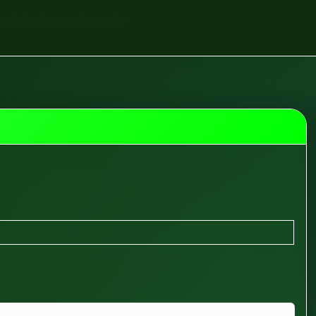
enty i art. prozdrowotne