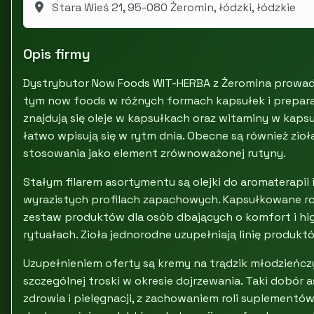
Stara Wieś 21, 95-080 Żeromin, łódzki, łódzkie
Opis firmy
Dystrybutor Now Foods WIT-HERBA z Żeromina prowad
tym now foods w różnych formach kapsułek i prepar
znajdują się oleje w kapsułkach oraz witaminy w kaps
łatwo wpisują się w rytm dnia. Obecne są również zio
stosowania jako element zrównoważonej rutyny.
Stałym filarem asortymentu są olejki do aromaterapii i 
wyrazistych profilach zapachowych. Kapsułkowane r
zestaw produktów dla osób dbających o komfort i h
rytuałach. Zioła jednorodne uzupełniają linię produk
Uzupełnieniem oferty są kremy na trądzik młodzieńcz
szczególnej troski w okresie dojrzewania. Taki dobó
zdrowia i pielęgnacji, z zachowaniem roli suplementó