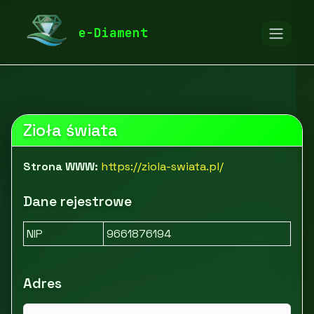
diamentspa.pl
Firmy
Zdrowie i uroda
e-Diament
Leki, suplementy i art. prozdrowotne
Zioła świata - Sklep zielarski online
Zioła świata
Strona WWW:
https://ziola-swiata.pl/
Dane rejestrowe
NIP
9661876194
Adres