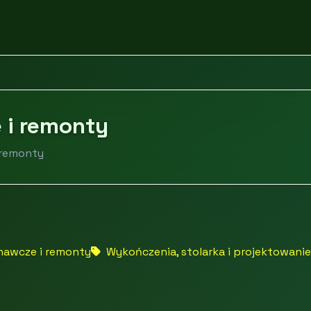
Usługi wykonawcze i remonty
 i remonty
 remonty
nawcze i remonty
Wykończenia, stolarka i projektowanie