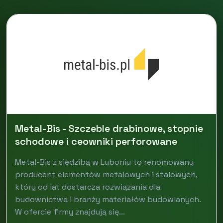
Metal-Bis - Szczeble drabinowe, stopnie
schodowe i ceowniki perforowane
Metal-Bis z siedzibą w Luboniu to renomowany
producent elementów metalowych i stalowych,
który od lat dostarcza rozwiązania dla
budownictwa i branży materiałów budowlanych.
W ofercie firmy znajdują się...