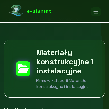
diamentspa.pl
Firmy
e-Diament
Budownictwo i nieruchomości
Materiały konstrukcyjne i instalacyjne
Materiały
konstrukcyjne i
instalacyjne
Firmy w kategorii Materiały
konstrukcyjne i instalacyjne