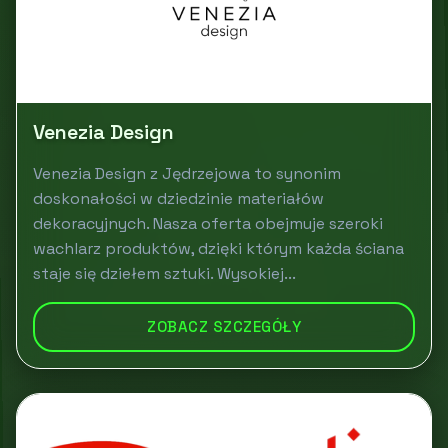
Venezia Design
Venezia Design z Jędrzejowa to synonim
doskonałości w dziedzinie materiałów
dekoracyjnych. Nasza oferta obejmuje szeroki
wachlarz produktów, dzięki którym każda ściana
staje się dziełem sztuki. Wysokiej...
ZOBACZ SZCZEGÓŁY