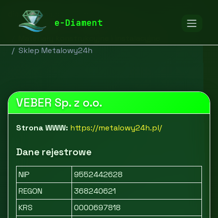
diamentspa.pl
Firmy
e-Diament
Budownictwo i nieruchomości
Materiały konstrukcyjne i instalacyjne
Sklep Metalowy24h
VEBER Sp. z o.o.
Strona WWW:
https://metalowy24h.pl/
Dane rejestrowe
NIP
9552442628
REGON
368240621
KRS
0000697818