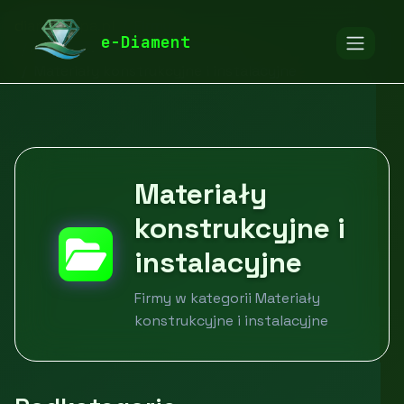
diamentspa.pl
Firmy
e-Diament
Budownictwo i nieruchomości
Materiały konstrukcyjne i instalacyjne
Materiały
konstrukcyjne i
instalacyjne
Firmy w kategorii Materiały
konstrukcyjne i instalacyjne