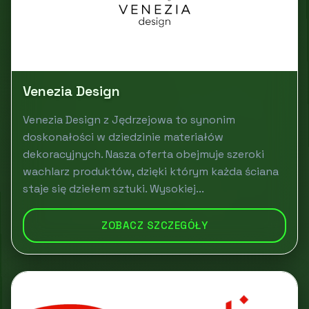
Venezia Design
Venezia Design z Jędrzejowa to synonim
doskonałości w dziedzinie materiałów
dekoracyjnych. Nasza oferta obejmuje szeroki
wachlarz produktów, dzięki którym każda ściana
staje się dziełem sztuki. Wysokiej...
ZOBACZ SZCZEGÓŁY