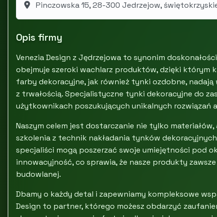
Pinczowska 15, 28-300 Jedrzejow, świętokrzyski
Opis firmy
Venezia Design z Jędrzejowa to synonim doskonałości
obejmuje szeroki wachlarz produktów, dzięki którym ka
farby dekoracyjne, jak również tynki ozdobne, nadają
z trwałością. Specjalistyczne tynki dekoracyjne do 
użytkownikach poszukujących unikalnych rozwiązań a
Naszym celem jest dostarczanie nie tylko materiałów,
szkolenia z technik nakładania tynków dekoracyjnych.
specjaliści mogą poszerzać swoje umiejętności pod o
innowacyjność, co sprawia, że nasze produkty zaws
budowlanej.
Dbamy o każdy detal i zapewniamy kompleksowe wsparc
Design to partner, którego możesz obdarzyć zaufanie