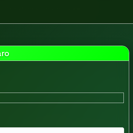
Materiały konstrukcyjne i instalacyjne
aro