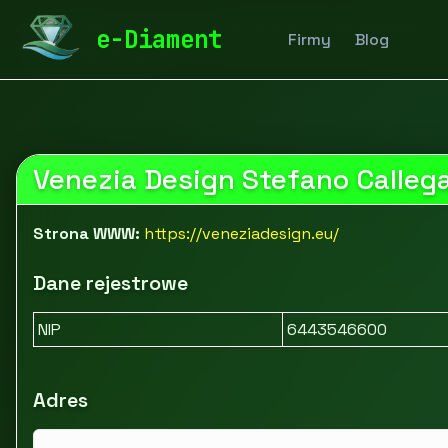
diamentspa.pl
Firmy
Budownictwo i nieruchomości
e-Diament
Firmy
Blog
Venezia Design
Venezia Design Stefano Calleg
Strona WWW:
https://veneziadesign.eu/
Dane rejestrowe
NIP
6443546600
Adres