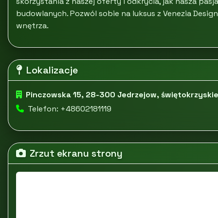
skorzystania z naszej oferty i odkrycia, jak nasza pas
budowlanych. Pozwól sobie na luksus z Venezia Design 
wnętrza.
Lokalizacje
Pinczowska 15, 28-300 Jedrzejow, świętokrzyski
Telefon: +48602181119
Zrzut ekranu strony