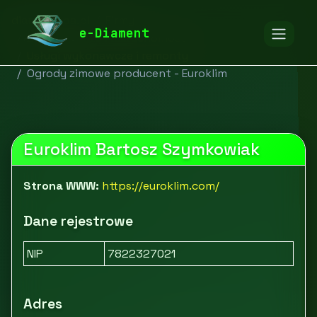
diamentspa.pl
Firmy
e-Diament
Budownictwo i nieruchomości
Usługi wykonawcze i remonty
Ogrody zimowe producent - Euroklim
Euroklim Bartosz Szymkowiak
Strona WWW:
https://euroklim.com/
Dane rejestrowe
NIP
7822327021
Adres