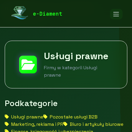
diamentspa.pl
Firmy
Usługi dla firm
e-Diament
Usługi prawne
Usługi prawne
Firmy w kategorii Usługi
prawne
Podkategorie
Usługi prawne
Pozostałe usługi B2B
Marketing, reklama i PR
Biuro i artykuły biurowe
Finanse, księgowość i ubezpieczenia