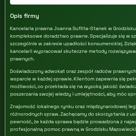
Opis firmy
Kancelaria prawna Joanna Suflita-Stanek w Grodzis
kompleksowe doradztwo prawne. Specjalizuje się w s
szczególnie w zakresie upadłości konsumenckiej. Dzię
kancelarii wypracował skuteczne metody rozwiązywa
prawnych.
Doświadczony adwokat oraz zespół radców prawnych 
wsparcie w każdej sprawie. Klientom zapewnia się pe
możliwości, co przekłada się na wysoką jakość świadc
poszerzania swojej wiedzy i umiejętności, aby móc sp
Znajomość lokalnego rynku oraz międzynarodowej legi
różnorodnych spraw. Zachęcamy do skorzystania z us
pewność, że każda sprawa będzie prowadzona z najwyż
profesjonalną pomoc prawną w Grodzisku Mazowieck