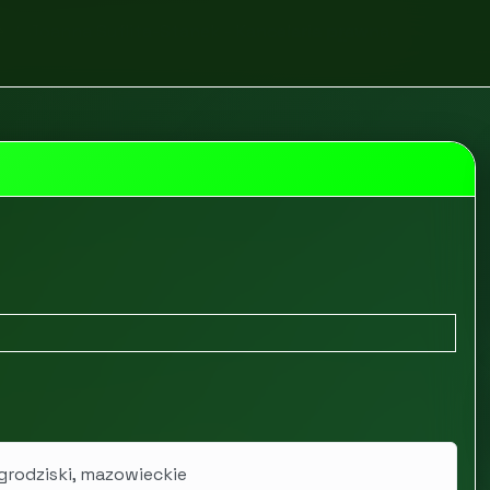
e
Joanna Suflita-Stanek - Kancelaria prawna
grodziski, mazowieckie