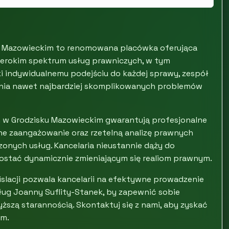
ku Mazowieckim to renomowana placówka oferująca
zerokim spektrum usług prawniczych, w tym
ki indywidualnemu podejściu do każdej sprawy, zespół
nia nawet najbardziej skomplikowanych problemów
w Grodzisku Mazowieckim gwarantują profesjonalne
łne zaangażowanie oraz rzetelną analizę prawnych
zonych usług. Kancelaria nieustannie dąży do
rostać dynamicznie zmieniającym się realiom prawnym.
slacji pozwala kancelarii na efektywne prowadzenie
ług Joanny Suflity-Stanek, by zapewnić sobie
szą starannością. Skontaktuj się z nami, aby zyskać
im.