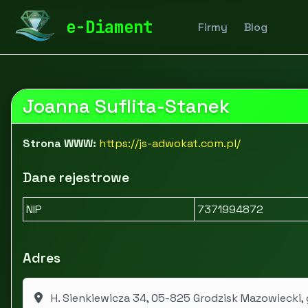
diamentspa.pl
Firmy
Usługi dla firm
Usługi prawn
e-Diament
Firmy
Blog
Joanna Suflita-Stanek
Strona WWW:
https://js-adwokat.com.pl/
Dane rejestrowe
NIP
7371994872
Adres
H. Sienkiewicza 34, 05-825 Grodzisk Mazowiecki, 