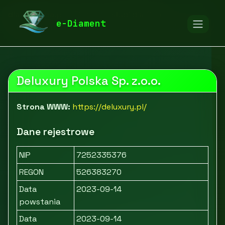
diamentspa.pl
Firmy
Usługi dla firm
e-Diament
Usługi prawne
Sklep z telefonami - Deluxury.pl
Deluxury Polska Sp. z.o.o.
Strona WWW:
https://deluxury.pl/
Dane rejestrowe
NIP
7252335376
REGON
526383270
Data
2023-09-14
powstania
Data
2023-09-14