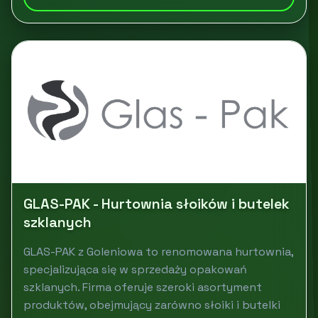
GLAS-PAK - Hurtownia słoików i butelek
szklanych
GLAS-PAK z Goleniowa to renomowana hurtownia,
specjalizująca się w sprzedaży opakowań
szklanych. Firma oferuje szeroki asortyment
produktów, obejmujący zarówno słoiki i butelki