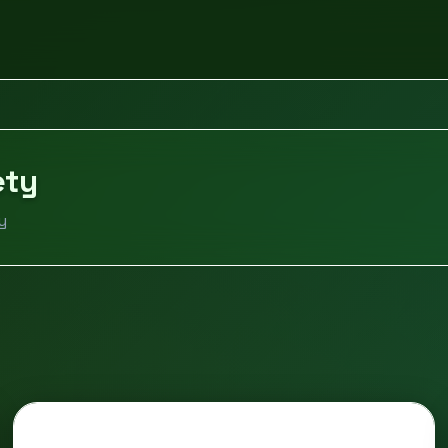
ety
y