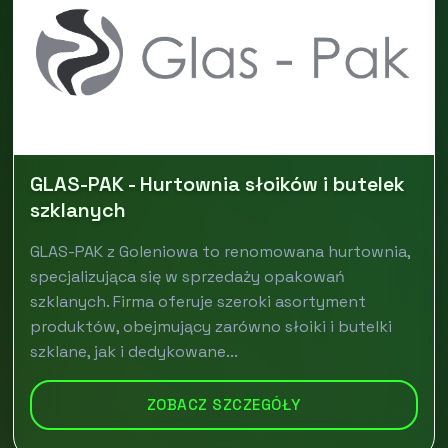
GLAS-PAK - Hurtownia słoików i butelek
szklanych
GLAS-PAK z Goleniowa to renomowana hurtownia,
specjalizująca się w sprzedaży opakowań
szklanych. Firma oferuje szeroki asortyment
produktów, obejmujący zarówno słoiki i butelki
szklane, jak i dedykowane...
ZOBACZ SZCZEGÓŁY