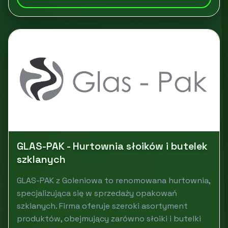
GLAS-PAK - Hurtownia słoików i butelek
szklanych
GLAS-PAK z Goleniowa to renomowana hurtownia,
specjalizująca się w sprzedaży opakowań
szklanych. Firma oferuje szeroki asortyment
produktów, obejmujący zarówno słoiki i butelki