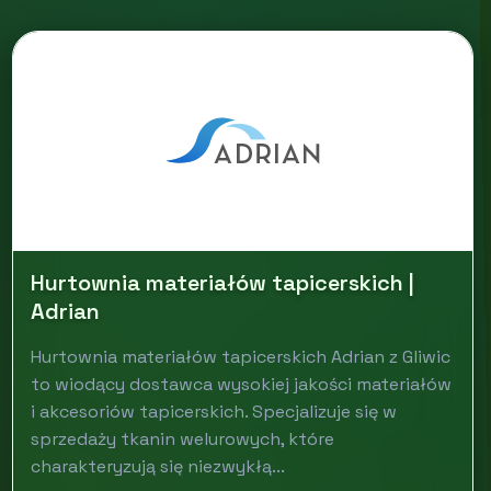
Hurtownia materiałów tapicerskich |
Adrian
Hurtownia materiałów tapicerskich Adrian z Gliwic
to wiodący dostawca wysokiej jakości materiałów
i akcesoriów tapicerskich. Specjalizuje się w
sprzedaży tkanin welurowych, które
charakteryzują się niezwykłą...