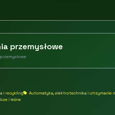
y i urządzenia przemysłowe
nia przemysłowe
a przemysłowe
 i recykling
Automatyka, elektrotechnika i utrzymanie 
cze i leśne