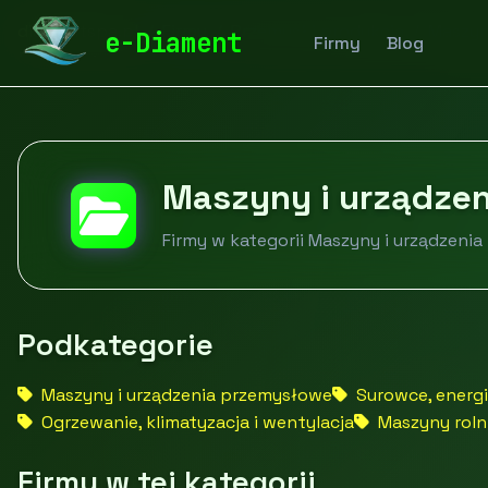
diamentspa.pl
Firmy
Przemysł i produkcja
Maszyn
e-Diament
Firmy
Blog
Maszyny i urządze
Firmy w kategorii Maszyny i urządzeni
Podkategorie
Maszyny i urządzenia przemysłowe
Surowce, energia
Ogrzewanie, klimatyzacja i wentylacja
Maszyny rolni
Firmy w tej kategorii