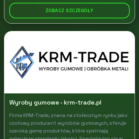
ZOBACZ SZCZEGÓŁY
Wyroby gumowe - krm-trade.pl
Firma KRM-Trade, znana na stołecznym rynku jako
czołowy producent wyrobów gumowych, oferuje
szeroką gamę produktów, które spełniają
najwyższe standardy jakości. Specjalizując się w