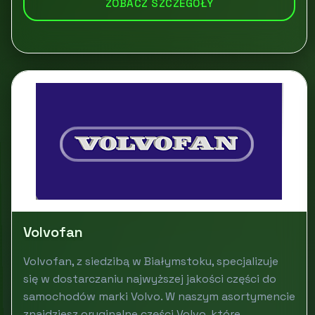
ZOBACZ SZCZEGÓŁY
Volvofan
Volvofan, z siedzibą w Białymstoku, specjalizuje
się w dostarczaniu najwyższej jakości części do
samochodów marki Volvo. W naszym asortymencie
znajdziesz oryginalne części Volvo, które