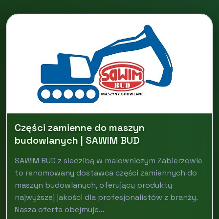
Części zamienne do maszyn
budowlanych | SAWIM BUD
SAWIM BUD z siedzibą w malowniczym Zabierzowie
to renomowany dostawca części zamiennych do
maszyn budowlanych, oferujący produkty
najwyższej jakości dla profesjonalistów z branży.
Nasza oferta obejmuje...