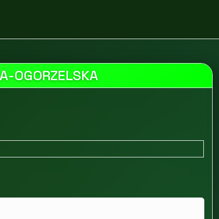
nie, klimatyzacja i wentylacja
Nowoczesne Grzejniki
KA-OGORZELSKA