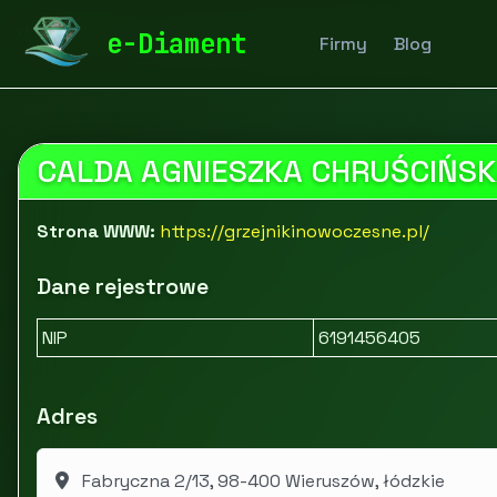
diamentspa.pl
Firmy
Przemysł i produkcja
Ogrzewa
e-Diament
Firmy
Blog
CALDA AGNIESZKA CHRUŚCIŃS
Strona WWW:
https://grzejnikinowoczesne.pl/
Dane rejestrowe
NIP
6191456405
Adres
Fabryczna 2/13, 98-400 Wieruszów, łódzkie