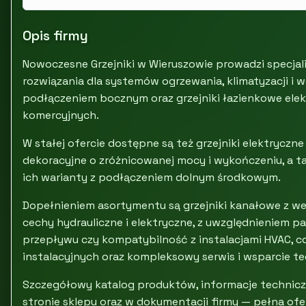
Opis firmy
Nowoczesne Grzejniki w Wieruszowie prowadzi specjali
rozwiązania dla systemów ogrzewania, klimatyzacji i w
podłączeniem bocznym oraz grzejniki łazienkowe elekt
komercyjnych.
W stałej ofercie dostępne są też grzejniki elektrycz
dekoracyjne o zróżnicowanej mocy i wykończeniu, a ta
ich warianty z podłączeniem dolnym środkowym.
Dopełnieniem asortymentu są grzejniki kanałowe z w
cechy hydrauliczne i elektryczne, z uwzględnieniem p
przepływu czy kompatybilność z instalacjami HVAC, 
instalacyjnych oraz kompleksowy serwis i wsparcie te
Szczegółowy katalog produktów, informacje technicz
stronie sklepu oraz w dokumentacji firmy — pełna ofe