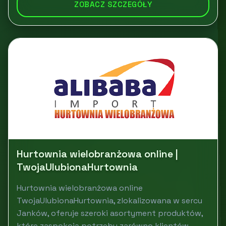
ZOBACZ SZCZEGÓŁY
Hurtownia wielobranżowa online |
TwojaUlubionaHurtownia
Hurtownia wielobranżowa online
TwojaUlubionaHurtownia, zlokalizowana w sercu
Janków, oferuje szeroki asortyment produktów,
które zaspokoją potrzeby zarówno klientów