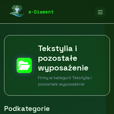
diamentspa.pl
Firmy
Dom i ogród
e-Diament
Tekstylia i pozostałe wyposażenie
Tekstylia i
pozostałe
wyposażenie
Firmy w kategorii Tekstylia i
pozostałe wyposażenie
Podkategorie