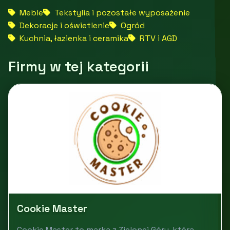
Meble
Tekstylia i pozostałe wyposażenie
Dekoracje i oświetlenie
Ogród
Kuchnia, łazienka i ceramika
RTV i AGD
Firmy w tej kategorii
Cookie Master
Cookie Master to marka z Zielonej Góry, która