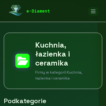
diamentspa.pl
Firmy
Dom i ogród
e-Diament
Kuchnia, łazienka i ceramika
Kuchnia,
łazienka i
ceramika
Firmy w kategorii Kuchnia,
łazienka i ceramika
Podkategorie