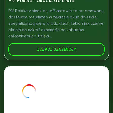
PM Polska - Okucia do szkła
PM Polska z siedzibą w Piastowie to renomowany
dostawca rozwiązań w zakresie okuć do szkła,
specjalizujący się w produktach takich jak czarne
okucia do szkła i akcesoria do zabudów
całoszklanych. Dzięki...
ZOBACZ SZCZEGÓŁY