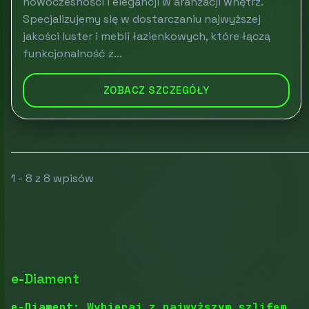
nowoczesności i elegancji w aranżacji wnętrz.
Specjalizujemy się w dostarczaniu najwyższej
jakości luster i mebli łazienkowych, które łączą
funkcjonalność z...
ZOBACZ SZCZEGÓŁY
1 - 8 z 8 wpisów
e-Diament
e-Diament: Wybieraj z najwyższym szlifem.