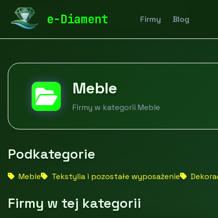
diamentspa.pl
Firmy
Dom i ogród
Meble
e-Diament
Firmy
Blog
Meble
Firmy w kategorii Meble
Podkategorie
Meble
Tekstylia i pozostałe wyposażenie
Dekorac
Firmy w tej kategorii