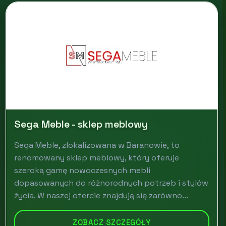
Sega Meble - sklep meblowy
Sega Meble, zlokalizowana w Baranowie, to
renomowany sklep meblowy, który oferuje
szeroką gamę nowoczesnych mebli
dopasowanych do różnorodnych potrzeb i stylów
życia. W naszej ofercie znajdują się zarówno...
ZOBACZ SZCZEGÓŁY