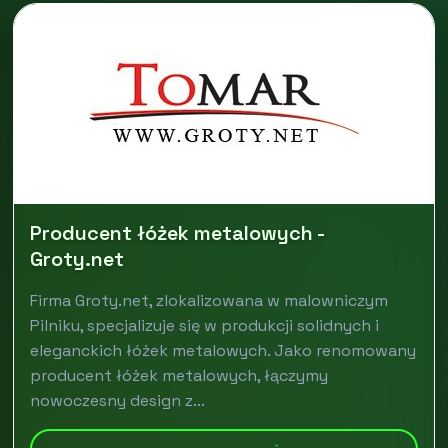
Producent łóżek metalowych -
Groty.net
Firma Groty.net, zlokalizowana w malowniczym
Pilniku, specjalizuje się w produkcji solidnych i
eleganckich łóżek metalowych. Jako renomowany
producent łóżek metalowych, łączymy
nowoczesny design z...