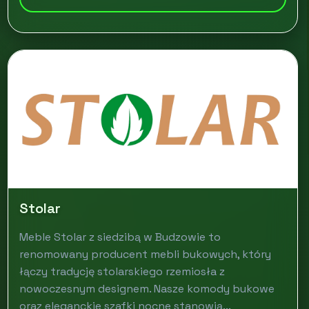
Stolar
Meble Stolar z siedzibą w Budzowie to
renomowany producent mebli bukowych, który
łączy tradycję stolarskiego rzemiosła z
nowoczesnym designem. Nasze komody bukowe
oraz eleganckie szafki nocne stanowią...