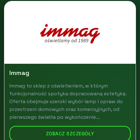
Immag
Immag to sklep z oświetleniem, w którym
funkcjonalność spotyka dopracowaną estetykę.
Oferta obejmuje szeroki wybór lamp i opraw do
przestrzeni domowych oraz komercyjnych, od
pierwszego światła po wykończenie...
ZOBACZ SZCZEGÓŁY