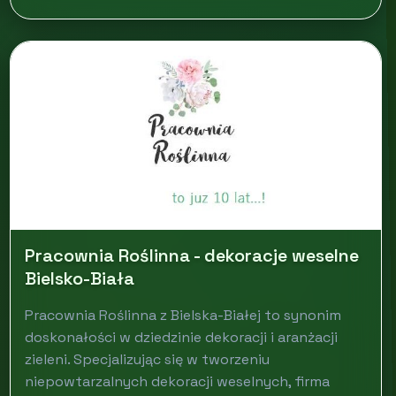
Pracownia Roślinna - dekoracje weselne
Bielsko-Biała
Pracownia Roślinna z Bielska-Białej to synonim
doskonałości w dziedzinie dekoracji i aranżacji
zieleni. Specjalizując się w tworzeniu
niepowtarzalnych dekoracji weselnych, firma