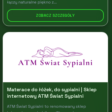
łączy naturalne piękno z...
ZOBACZ SZCZEGÓŁY
Materace do łóżek, do sypialni | Sklep
internetowy ATM Świat Sypialni
ATM Świat Sypialni to renomowany sklep