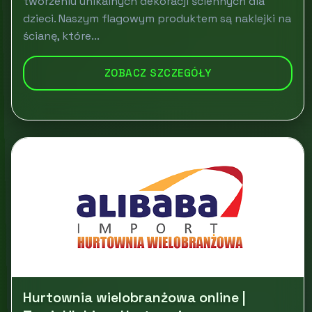
tworzeniu unikalnych dekoracji ściennych dla
dzieci. Naszym flagowym produktem są naklejki na
ścianę, które...
ZOBACZ SZCZEGÓŁY
Hurtownia wielobranżowa online |