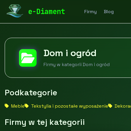
diamentspa.pl
Firmy
Dom i ogród
e-Diament
Firmy
Blog
Dom i ogród
Firmy w kategorii Dom i ogród
Podkategorie
Meble
Tekstylia i pozostałe wyposażenie
Dekorac
Firmy w tej kategorii