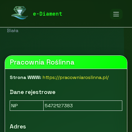
diamentspa.pl
Firmy
Dom i ogród
e-Diament
Dekoracje i oświetlenie
Pracownia Roślinna - dekoracje weselne Bielsko-
Biała
Pracownia Roślinna
Strona WWW:
https://pracowniaroslinna.pl/
Dane rejestrowe
NIP
5472127383
Adres