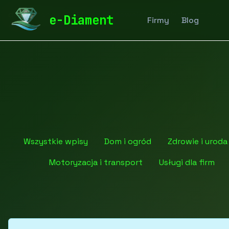
diamentspa.pl
Blog
Budownictwo i nieruchomości
e-Diament
Firmy
Blog
Wszystkie wpisy
Dom i ogród
Zdrowie i uroda
Motoryzacja i transport
Usługi dla firm